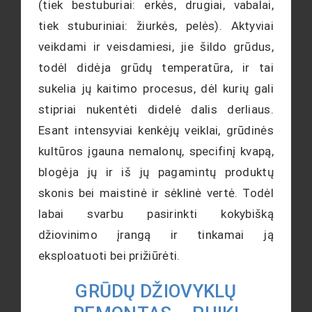
(tiek bestuburiai: erkės, drugiai, vabalai,
tiek stuburiniai: žiurkės, pelės). Aktyviai
veikdami ir veisdamiesi, jie šildo grūdus,
todėl didėja grūdų temperatūra, ir tai
sukelia jų kaitimo procesus, dėl kurių gali
stipriai nukentėti didelė dalis derliaus.
Esant intensyviai kenkėjų veiklai, grūdinės
kultūros įgauna nemalonų, specifinį kvapą,
blogėja jų ir iš jų pagamintų produktų
skonis bei maistinė ir sėklinė vertė. Todėl
labai svarbu pasirinkti kokybišką
džiovinimo įrangą ir tinkamai ją
eksploatuoti bei prižiūrėti.
GRŪDŲ DŽIOVYKLŲ