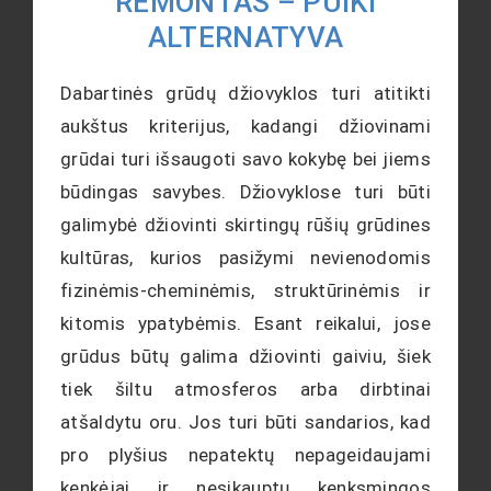
REMONTAS – PUIKI
ALTERNATYVA
Dabartinės grūdų džiovyklos turi atitikti
aukštus kriterijus, kadangi džiovinami
grūdai turi išsaugoti savo kokybę bei jiems
būdingas savybes. Džiovyklose turi būti
galimybė džiovinti skirtingų rūšių grūdines
kultūras, kurios pasižymi nevienodomis
fizinėmis-cheminėmis, struktūrinėmis ir
kitomis ypatybėmis. Esant reikalui, jose
grūdus būtų galima džiovinti gaiviu, šiek
tiek šiltu atmosferos arba dirbtinai
atšaldytu oru. Jos turi būti sandarios, kad
pro plyšius nepatektų nepageidaujami
kenkėjai ir nesikauptų kenksmingos