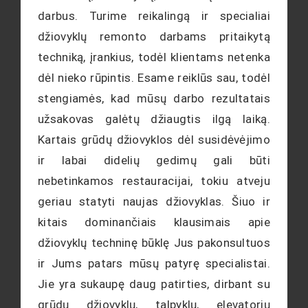
darbus. Turime reikalingą ir specialiai
džiovyklų remonto darbams pritaikytą
techniką, įrankius, todėl klientams netenka
dėl nieko rūpintis. Esame reiklūs sau, todėl
stengiamės, kad mūsų darbo rezultatais
užsakovas galėtų džiaugtis ilgą laiką.
Kartais grūdų džiovyklos dėl susidėvėjimo
ir labai didelių gedimų gali būti
nebetinkamos restauracijai, tokiu atveju
geriau statyti naujas džiovyklas. Šiuo ir
kitais dominančiais klausimais apie
džiovyklų techninę būklę Jus pakonsultuos
ir Jums patars mūsų patyrę specialistai.
Jie yra sukaupę daug patirties, dirbant su
grūdų džiovyklų, talpyklų, elevatorių