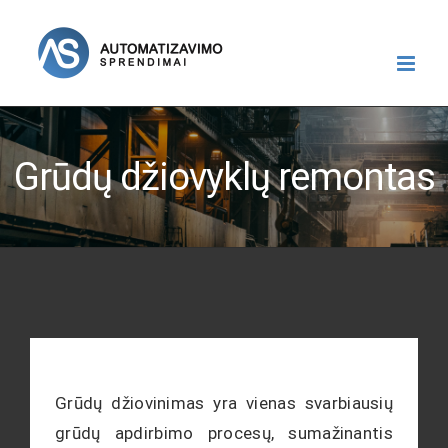
Skip
to
content
Grūdų džiovyklų remontas
Grūdų džiovinimas yra vienas svarbiausių
grūdų apdirbimo procesų, sumažinantis