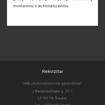
montavimu ir automatizavimu.
Rekvizitai
UAB „Automatizavimo sprendimai“
J.Basanavičiaus g. 51-1
LT-76179, Šiauliai