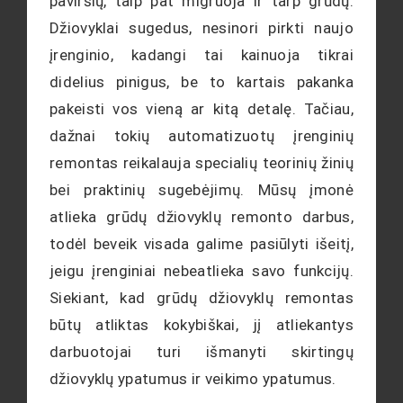
paviršių, taip pat migruoja ir tarp grūdų.
Džiovyklai sugedus, nesinori pirkti naujo
įrenginio, kadangi tai kainuoja tikrai
didelius pinigus, be to kartais pakanka
pakeisti vos vieną ar kitą detalę. Tačiau,
dažnai tokių automatizuotų įrenginių
remontas reikalauja specialių teorinių žinių
bei praktinių sugebėjimų. Mūsų įmonė
atlieka grūdų džiovyklų remonto darbus,
todėl beveik visada galime pasiūlyti išeitį,
jeigu įrenginiai nebeatlieka savo funkcijų.
Siekiant, kad grūdų džiovyklų remontas
būtų atliktas kokybiškai, jį atliekantys
darbuotojai turi išmanyti skirtingų
džiovyklų ypatumus ir veikimo ypatumus.