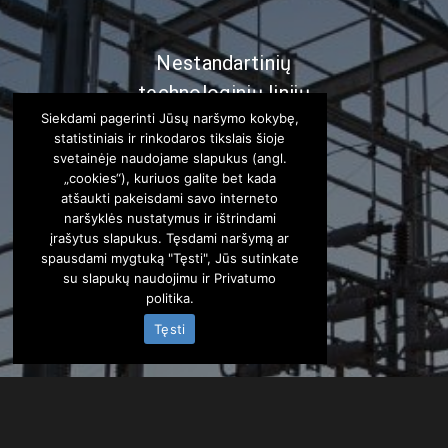
Nestandartinių
technologinių linijų
Siekdami pagerinti Jūsų naršymo kokybę,
automatizavimas
statistiniais ir rinkodaros tikslais šioje
svetainėje naudojame slapukus (angl.
„cookies“), kuriuos galite bet kada
atšaukti pakeisdami savo interneto
naršyklės nustatymus ir ištrindami
įrašytus slapukus. Tęsdami naršymą ar
spausdami mygtuką "Tęsti", Jūs sutinkate
su slapukų naudojimu ir
Privatumo
politika
.
Tęsti