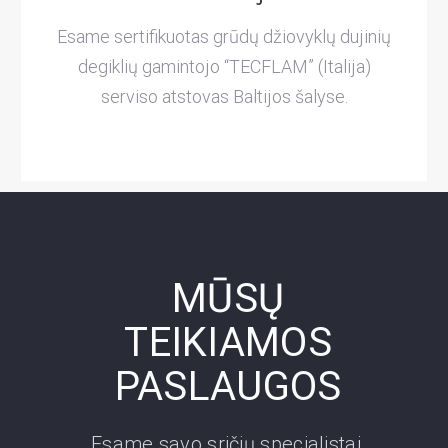
Esame sertifikuotas grūdų džiovyklų dujinių
degiklių gamintojo “TECFLAM” (Italija)
serviso atstovas Baltijos šalyse.
MŪSŲ
TEIKIAMOS
PASLAUGOS
Esame savo sričių specialistai,