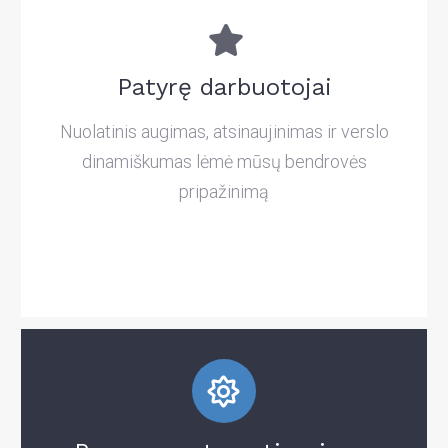
Patyrę darbuotojai
Nuolatinis augimas, atsinaujinimas ir verslo
dinamiškumas lėmė mūsų bendrovės
pripažinimą