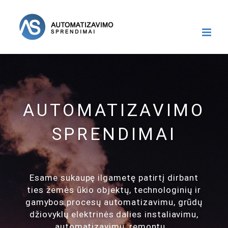
Skip
to
content
AUTOMATIZAVIMO
SPRENDIMAI
Esame sukaupę ilgametę patirtį dirbant
ties žemės ūkio objektų, technologinių ir
gamybos procesų automatizavimu, grūdų
džiovyklų elektrinės dalies instaliavimu,
automatizavimu, remontu...