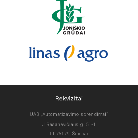
Rekvizitai
UAB „Automatizavimo sprendimai“
J.Basanavičiaus g. 51-1
LT-76179, Šiauliai